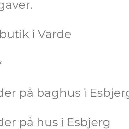
gaver.
utik i Varde
v
der på baghus i Esbjer
er på hus i Esbjerg